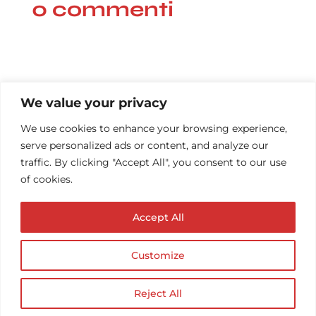
0 commenti
We value your privacy
We use cookies to enhance your browsing experience,
serve personalized ads or content, and analyze our
traffic. By clicking "Accept All", you consent to our use
of cookies.
Accept All
Customize
© Copyright AUDIOPROTESISTA.IT. All rights
reserved.| ECA EDIT S.R.L. Partita IVA: 02214740686
| Website by
Firmà
Reject All