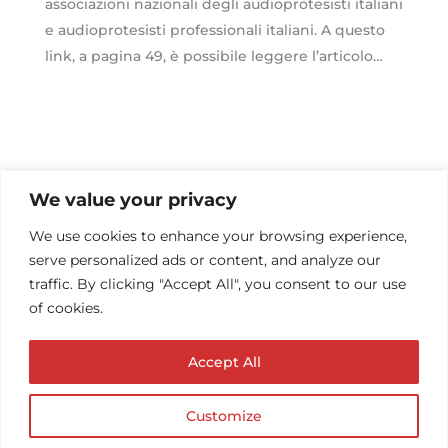
associazioni nazionali degli audioprotesisti italiani
e audioprotesisti professionali italiani. A questo
link, a pagina 49, è possibile leggere l’articolo…
We value your privacy
We use cookies to enhance your browsing experience,
serve personalized ads or content, and analyze our
traffic. By clicking "Accept All", you consent to our use
of cookies.
Accept All
Customize
© Copyright AUDIOPROTESISTA.IT. All rights
reserved.| ECA EDIT S.R.L. Partita IVA: 02214740686