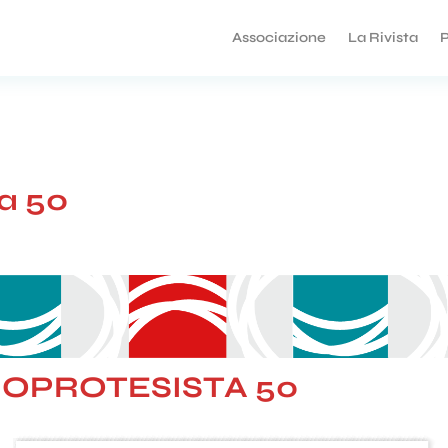
Associazione
La Rivista
P
ta 50
IOPROTESISTA 50