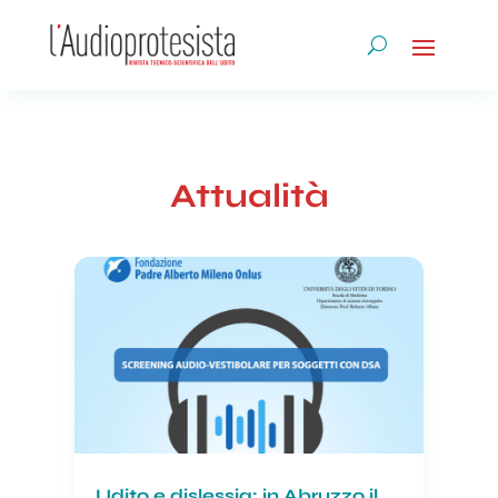
Attualità
Udito e dislessia: in Abruzzo il