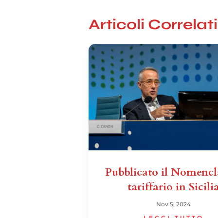
Articoli Correlati
Pubblicato il Nomencl
tariffario in Sicili
Nov 5, 2024
LEGGI TUTTO