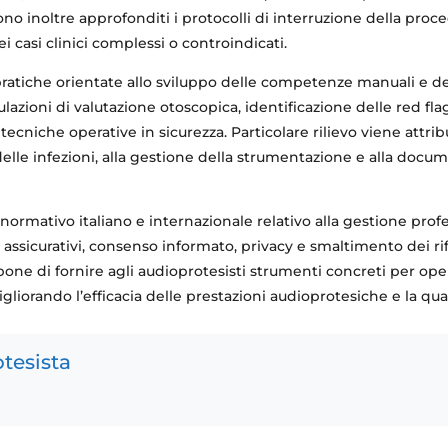
no inoltre approfonditi i protocolli di interruzione della proc
nei casi clinici complessi o controindicati.
-pratiche orientate allo sviluppo delle competenze manuali e dec
ioni di valutazione otoscopica, identificazione delle red flags,
ecniche operative in sicurezza. Particolare rilievo viene attrib
delle infezioni, alla gestione della strumentazione e alla docum
 normativo italiano e internazionale relativo alla gestione pro
 assicurativi, consenso informato, privacy e smaltimento dei rif
opone di fornire agli audioprotesisti strumenti concreti per op
orando l’efficacia delle prestazioni audioprotesiche e la qual
tesista