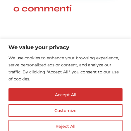
0 commenti
We value your privacy
We use cookies to enhance your browsing experience,
serve personalized ads or content, and analyze our
traffic. By clicking "Accept All", you consent to our use
of cookies.
Accept All
Customize
© Copyright AUDIOPROTESISTA.IT. All rights
reserved.| ECA EDIT S.R.L. Partita IVA: 02214740686
| Website by
Firmà
Reject All