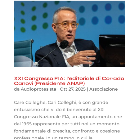
XXI Congresso FIA: l’editoriale di Corrado
Canovi (Presidente ANAP)
da
Audioprotesista
|
Ott 27, 2025
|
Associazione
Care Colleghe, Cari Colleghi, è con grande
entusiasmo che vi do il benvenuto al XXI
Congresso Nazionale FIA, un appuntamento che
dal 1965 rappresenta per tutti noi un momento
fondamentale di crescita, confronto e coesione
professionale. In un tempo in cui la...