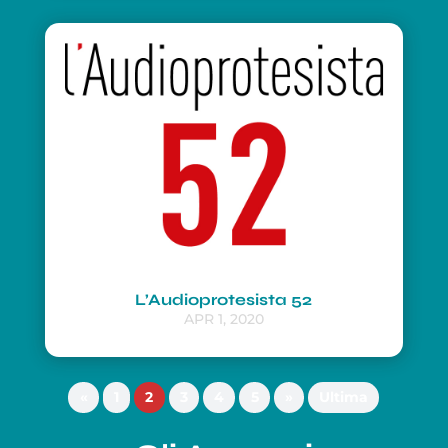
L’Audioprotesista 52
APR 1, 2020
«
1
2
3
4
5
»
Ultima